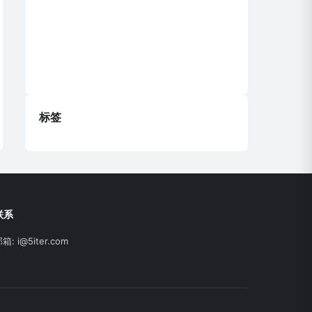
标签
联系
邮箱:
i@5iter.com