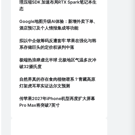
理压缩SDK 加速布局RTX Spark笔记本生
态
Google地图升级AI体验：新增外卖下单、
酒店预订及个人情报集成等功能
拟以中企做筹码反遭套牢 苹果在强化与韩
系存储巨头的定价权谈判中落
极端热浪肆虐北半球 北极地区气温多次冲
破32摄氏度
自然界真的存在食肉植物谱系？青藏高原
灯架虎耳草实证达尔文预测
传苹果2027年iPhone机型再度扩大屏幕
Pro Max将突破7英寸