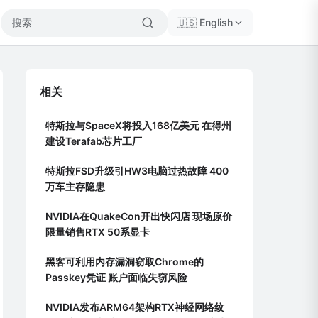
🇺🇸 English
相关
特斯拉与SpaceX将投入168亿美元 在得州
建设Terafab芯片工厂
特斯拉FSD升级引HW3电脑过热故障 400
万车主存隐患
NVIDIA在QuakeCon开出快闪店 现场原价
限量销售RTX 50系显卡
黑客可利用内存漏洞窃取Chrome的
Passkey凭证 账户面临失窃风险
NVIDIA发布ARM64架构RTX神经网络纹